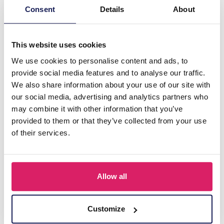
Consent
Details
About
This website uses cookies
We use cookies to personalise content and ads, to
provide social media features and to analyse our traffic.
We also share information about your use of our site with
our social media, advertising and analytics partners who
may combine it with other information that you’ve
provided to them or that they’ve collected from your use
of their services.
A-F7.4 ANK2620-047 Anklet Set 3pcs Blue
Login voor prijzen
Allow all
Details
Customize