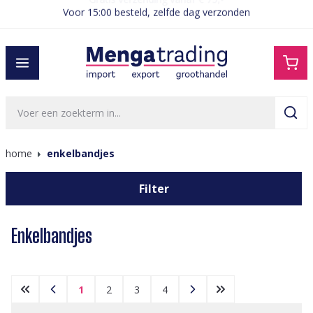
Voor 15:00 besteld, zelfde dag verzonden
hoofdinhoud
home
enkelbandjes
Filter
Enkelbandjes
1
2
3
4