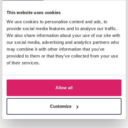
Anderen kochten ook
This website uses cookies
We use cookies to personalise content and ads, to
provide social media features and to analyse our traffic.
We also share information about your use of our site with
our social media, advertising and analytics partners who
may combine it with other information that you’ve
provided to them or that they’ve collected from your use
of their services.
Allow all
Z-E2.3 LED Foam Sticks -Multi Color 47x3.5cm
Login voor prijzen
Customize
Details