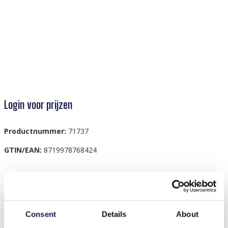
Login voor prijzen
Productnummer:
71737
GTIN/EAN:
8719978768424
Beschrijving
G-B18.5 ANK2620-051-2 Enkelbandjesset 6st - Blauw
Consent
Details
About