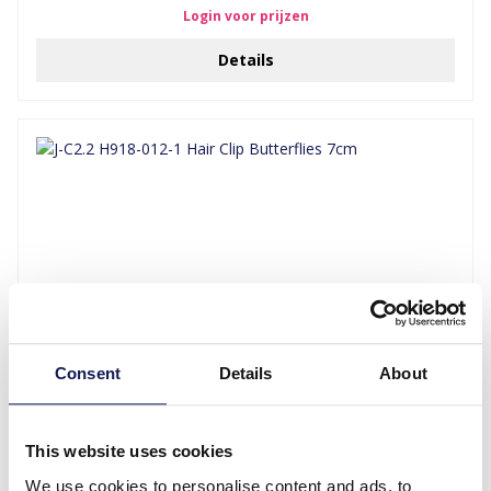
Login voor prijzen
Details
Consent
Details
About
J-C2.2 H918-012-1 Hair Clip Butterflies 7cm
Login voor prijzen
This website uses cookies
Details
We use cookies to personalise content and ads, to