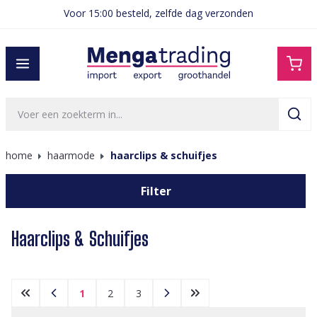
Voor 15:00 besteld, zelfde dag verzonden
hoofdinhoud
home
haarmode
haarclips & schuifjes
Filter
Haarclips & Schuifjes
1
2
3