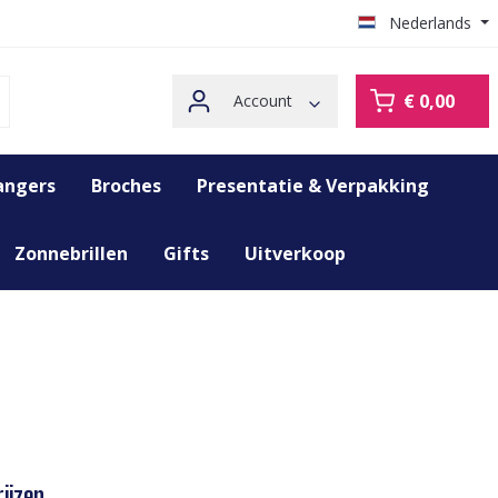
Nederlands
€ 0,00
Account
angers
Broches
Presentatie & Verpakking
Zonnebrillen
Gifts
Uitverkoop
ijzen