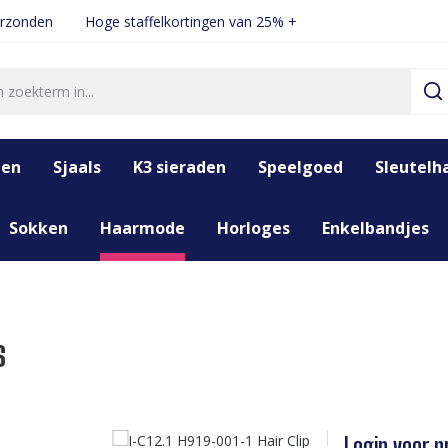
erzonden
Hoge staffelkortingen van 25% +
den
Sjaals
K3 sieraden
Speelgoed
Sleutelh
Sokken
Haarmode
Horloges
Enkelbandjes
s
Login voor pr