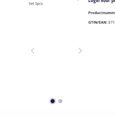
Productnumm
GTIN/EAN:
871