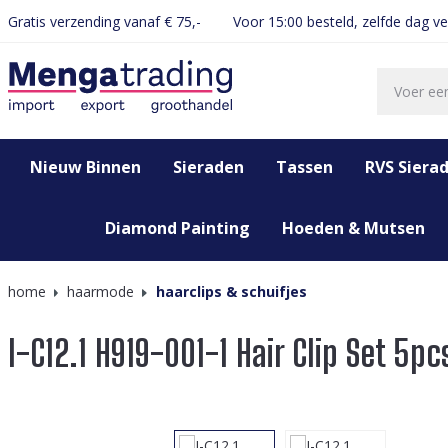
Gratis verzending vanaf € 75,-
Voor 15:00 besteld, zelfde dag v
oekopdracht
Ga naar de hoofdnavigatie
Nieuw Binnen
Sieraden
Tassen
RVS Siera
Diamond Painting
Hoeden & Mutsen
home
haarmode
haarclips & schuifjes
I-C12.1 H919-001-1 Hair Clip Set 5pc
Afbeeldingengalerij overslaan