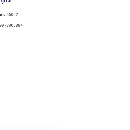
er:
66002
9978805884