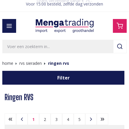
Voor 15:00 besteld, zelfde dag verzonden
hoofdinhoud
home
rvs sieraden
ringen rvs
Filter
Ringen RVS
1
2
3
4
5