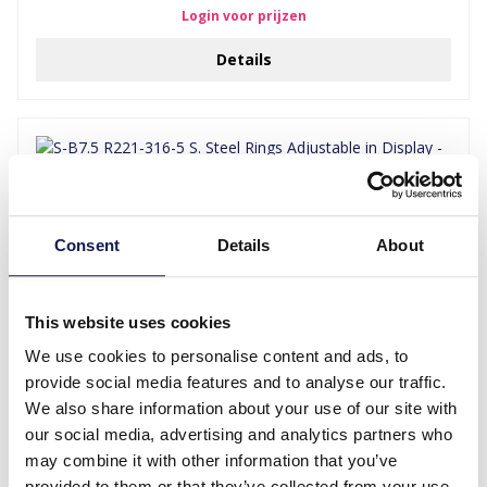
Login voor prijzen
Details
Consent
Details
About
This website uses cookies
We use cookies to personalise content and ads, to
S-B7.5 R221-316-5 S. Steel Rings Adjustable in Display - 36pcs Red
provide social media features and to analyse our traffic.
We also share information about your use of our site with
Login voor prijzen
our social media, advertising and analytics partners who
may combine it with other information that you’ve
Details
provided to them or that they’ve collected from your use