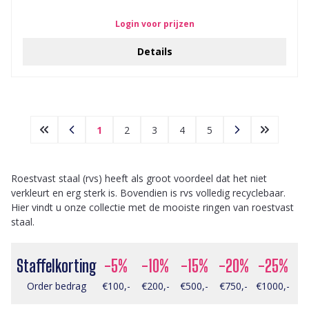
Login voor prijzen
Details
1
2
3
4
5
Roestvast staal (rvs) heeft als groot voordeel dat het niet
verkleurt en erg sterk is. Bovendien is rvs volledig recyclebaar.
Hier vindt u onze collectie met de mooiste ringen van roestvast
staal.
Staffelkorting
-5%
-10%
-15%
-20%
-25%
Order bedrag
€100,-
€200,-
€500,-
€750,-
€1000,-