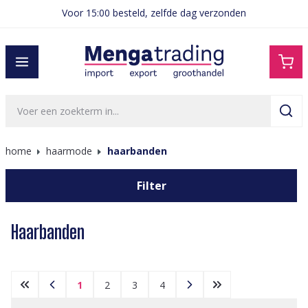
Voor 15:00 besteld, zelfde dag verzonden
hoofdinhoud
home
haarmode
haarbanden
Filter
Haarbanden
1
2
3
4