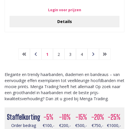
Login voor prijzen
Details
1
2
3
4
Elegante en trendy haarbanden, diademen en bandeaus – van
eenvoudige effen exemplaren tot veelkleurige hoofdbanden met
mooie prints. Menga Trading heeft het allemaal! Op zoek naar
een groothandel in haarbanden met de beste prijs-
kwaliteitsverhouding? Dan zit u goed bij Menga Trading.
Staffelkorting
-5%
-10%
-15%
-20%
-25%
Order bedrag
€100,-
€200,-
€500,-
€750,-
€1000,-