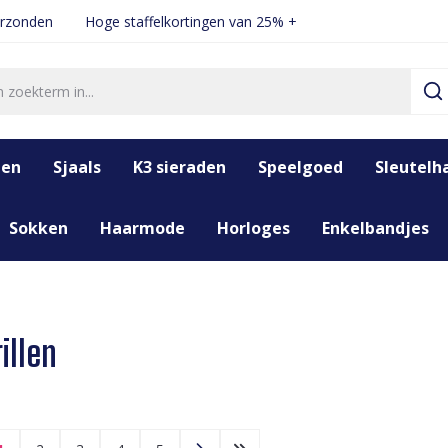
erzonden
Hoge staffelkortingen van 25% +
den
Sjaals
K3 sieraden
Speelgoed
Sleutelh
Sokken
Haarmode
Horloges
Enkelbandjes
illen