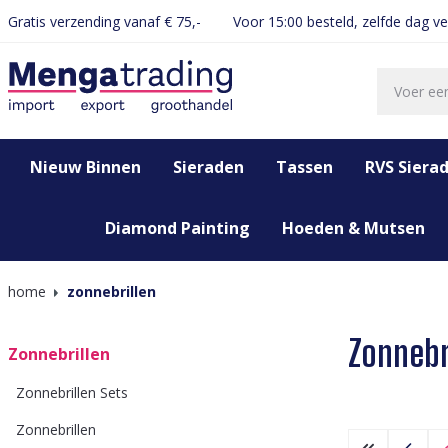
Gratis verzending vanaf € 75,-
Voor 15:00 besteld, zelfde dag v
oekopdracht
Ga naar de hoofdnavigatie
Nieuw Binnen
Sieraden
Tassen
RVS Siera
Diamond Painting
Hoeden & Mutsen
home
zonnebrillen
Zonnebr
Zonnebrillen
Zonnebrillen Sets
Zonnebrillen