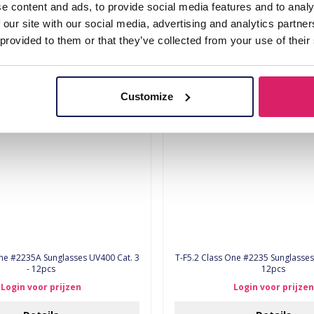
12pcs
12pcs
e content and ads, to provide social media features and to analy
 our site with our social media, advertising and analytics partn
Login voor prijzen
Login voor prijzen
 provided to them or that they’ve collected from your use of their
Details
Details
Customize
One #2235A Sunglasses UV400 Cat. 3
T-F5.2 Class One #2235 Sunglasses UV400 Cat. 3 -
- 12pcs
12pcs
Login voor prijzen
Login voor prijzen