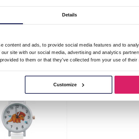
Details
2-005 Kids Watch Dino 33mm Pink
A-C20.1 W002-005 Kids Watch 
e content and ads, to provide social media features and to analy
 our site with our social media, advertising and analytics partn
Login voor prijzen
Login voor prijzen
 provided to them or that they’ve collected from your use of their
Details
Details
Customize