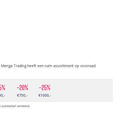
 Menga Trading heeft een ruim assortiment op voorraad.
5%
-20%
-25%
0,-
€750,-
€1000,-
n automatisch verrekend.