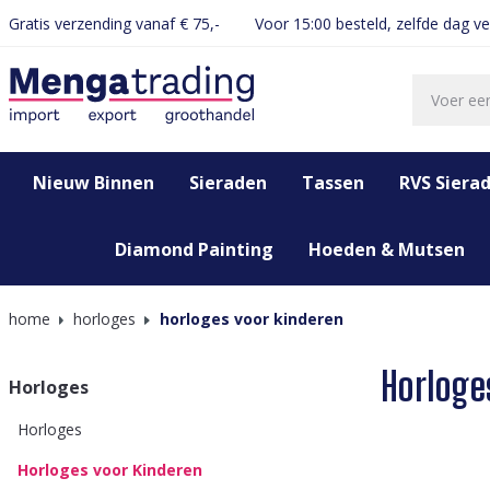
Gratis verzending vanaf € 75,-
Voor 15:00 besteld, zelfde dag v
oekopdracht
Ga naar de hoofdnavigatie
Nieuw Binnen
Sieraden
Tassen
RVS Siera
Diamond Painting
Hoeden & Mutsen
home
horloges
horloges voor kinderen
Horloge
Horloges
Horloges
Horloges voor Kinderen