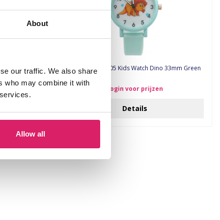
About
Dino 33mm Purple
A-C6.1 W002-005 Kids Watch Dino 33mm Green
se our traffic. We also share
ers who may combine it with
Login voor prijzen
 services.
Details
Allow all