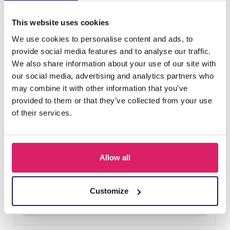
Anderen kochten ook
This website uses cookies
We use cookies to personalise content and ads, to
provide social media features and to analyse our traffic.
We also share information about your use of our site with
our social media, advertising and analytics partners who
may combine it with other information that you’ve
provided to them or that they’ve collected from your use
of their services.
Allow all
E-B4.3 W002-051-2 Quartz Watch for Kids - Flowers Blue
Login voor prijzen
Customize
Details