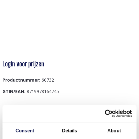
Login voor prijzen
Productnummer:
60732
GTIN/EAN:
8719978164745
Beschrijving
A-C6.1 W002-005 Kids Watch Dino 33mm Green
Consent
Details
About