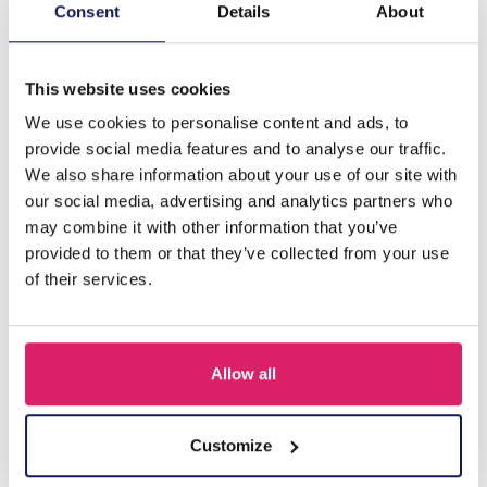
Beschrijving
Consent
Details
About
J-C2.2 H918-012-1 Hair Clip Butterflies 7cm
This website uses cookies
We use cookies to personalise content and ads, to
Anderen kochten ook
provide social media features and to analyse our traffic.
We also share information about your use of our site with
our social media, advertising and analytics partners who
may combine it with other information that you’ve
provided to them or that they’ve collected from your use
of their services.
Allow all
S-B8.5 H919-003-2 Hair Clip Set 3pcs
Customize
Login voor prijzen