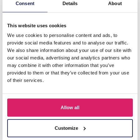
Beschrijving
Consent
Details
About
A-F7.4 ANK2620-047 Enkelbandjesset 3-delig Blauw
This website uses cookies
We use cookies to personalise content and ads, to
Anderen kochten ook
provide social media features and to analyse our traffic.
We also share information about your use of our site with
our social media, advertising and analytics partners who
may combine it with other information that you’ve
provided to them or that they’ve collected from your use
of their services.
Allow all
Q-D7.2 T2405-016 Knitted Positive Chicken 8.5cm
Customize
Login voor prijzen