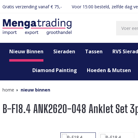
Gratis verzending vanaf € 75,-
Voor 15:00 besteld, zelfde dag v
oekopdracht
Ga naar de hoofdnavigatie
Nieuw Binnen
Sieraden
Tassen
RVS Siera
Diamond Painting
Hoeden & Mutsen
home
nieuw binnen
B-F18.4 ANK2620-048 Anklet Set 3
Afbeeldingengalerij overslaan