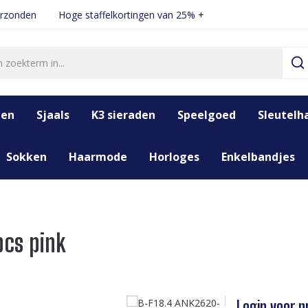
erzonden
Hoge staffelkortingen van 25% +
den
Sjaals
K3 sieraden
Speelgoed
Sleutelh
Sokken
Haarmode
Horloges
Enkelbandjes
pcs pink
Login voor pr