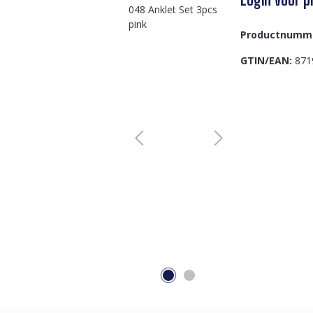
Productnumm
GTIN/EAN:
871