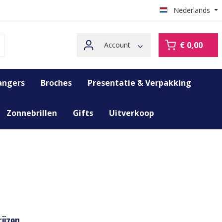
Nederlands
€ 0,00
Account
angers
Broches
Presentatie & Verpakking
Zonnebrillen
Gifts
Uitverkoop
ijzen