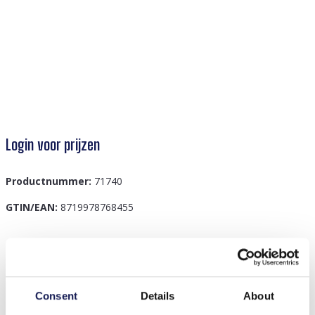
Login voor prijzen
Productnummer:
71740
GTIN/EAN:
8719978768455
Beschrijving
G-D4.3 ANK2620-051-5 Enkelbandjesset 6st - Multi
Consent
Details
About