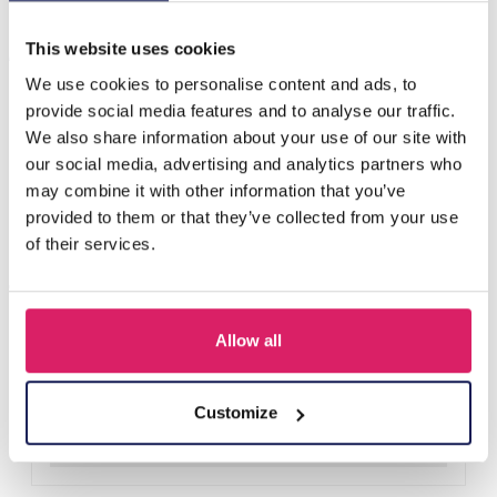
Anderen kochten ook
This website uses cookies
We use cookies to personalise content and ads, to
provide social media features and to analyse our traffic.
We also share information about your use of our site with
our social media, advertising and analytics partners who
may combine it with other information that you’ve
provided to them or that they’ve collected from your use
of their services.
Allow all
Q-D7.2 T2405-016 Knitted Positive Chicken 8.5cm
Login voor prijzen
Customize
Details