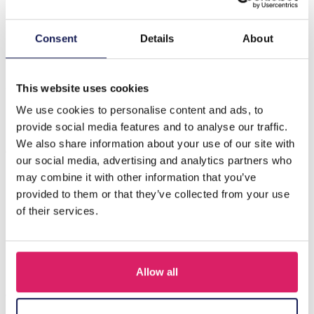
Beschrijving
Consent
Details
About
Maak kennis met de Q-D6.2 KEY1042-003 Pluche
Portemonnee Capibara, een prachtig accessoire dat
charme en functionaliteit com…
Meer
This website uses cookies
We use cookies to personalise content and ads, to
provide social media features and to analyse our traffic.
Anderen kochten ook
We also share information about your use of our site with
our social media, advertising and analytics partners who
may combine it with other information that you’ve
provided to them or that they’ve collected from your use
of their services.
Allow all