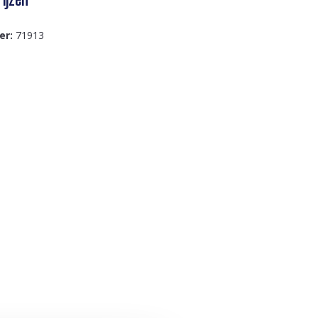
er:
71913