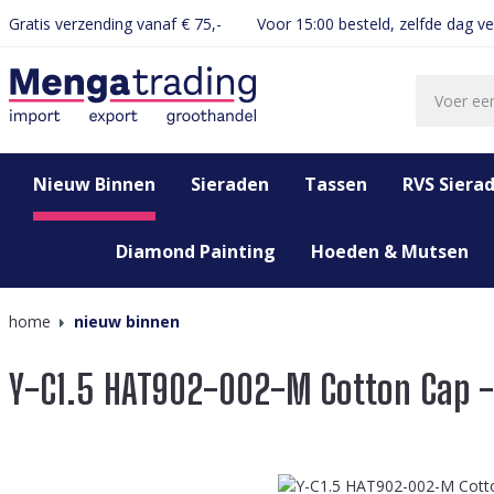
Gratis verzending vanaf € 75,-
Voor 15:00 besteld, zelfde dag v
oekopdracht
Ga naar de hoofdnavigatie
Nieuw Binnen
Sieraden
Tassen
RVS Siera
Diamond Painting
Hoeden & Mutsen
home
nieuw binnen
Y-C1.5 HAT902-002-M Cotton Cap -
Afbeeldingengalerij overslaan