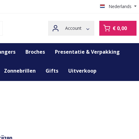
Nederlands
€ 0,00
Account
angers
Broches
Presentatie & Verpakking
Zonnebrillen
Gifts
Uitverkoop
ijzen