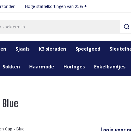
erzonden
Hoge staffelkortingen van 25% +
den
Sjaals
K3 sieraden
Speelgoed
Sleutelh
Sokken
Haarmode
Horloges
Enkelbandjes
 Blue
Login voor pr