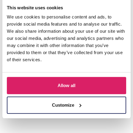
Anderen kochten ook
This website uses cookies
We use cookies to personalise content and ads, to
provide social media features and to analyse our traffic.
We also share information about your use of our site with
our social media, advertising and analytics partners who
may combine it with other information that you’ve
provided to them or that they’ve collected from your use
of their services.
R-P8.2 T2336-003 Magnetic Water Balloons - 6pcs
Allow all
Login voor prijzen
Customize
Details