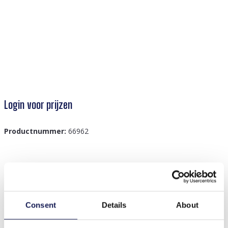
Login voor prijzen
Productnummer:
66962
Beschrijving
Z-E2.3 LED Foam Sticks -Multi Color 47x3.5cm
Consent
Details
About