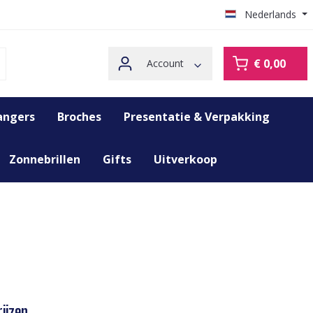
Nederlands
€ 0,00
Account
angers
Broches
Presentatie & Verpakking
Zonnebrillen
Gifts
Uitverkoop
ijzen