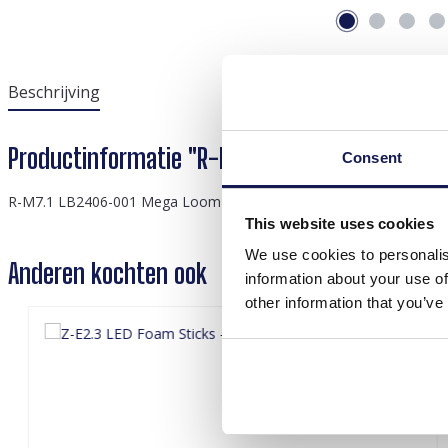
Beschrijving
Productinformatie "R-M7.1 LB2406-001 Mega 
Consent
R-M7.1 LB2406-001 Mega Loom Bands
This website uses cookies
We use cookies to personalis
Anderen kochten ook
information about your use of
other information that you’ve