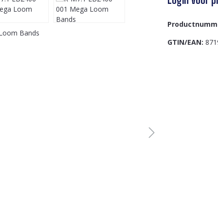
Productnumm
GTIN/EAN:
871