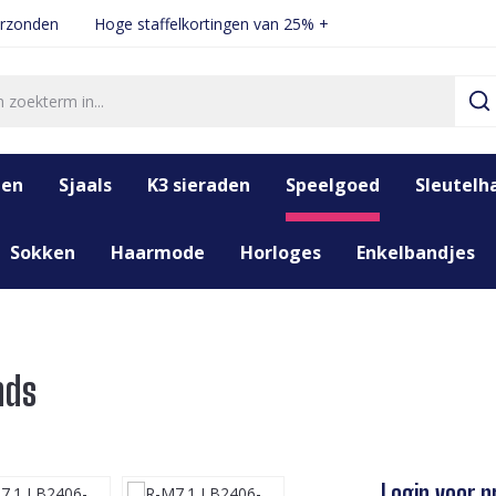
erzonden
Hoge staffelkortingen van 25% +
den
Sjaals
K3 sieraden
Speelgoed
Sleutelh
Sokken
Haarmode
Horloges
Enkelbandjes
nds
Login voor pr