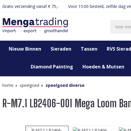
Gratis verzending vanaf € 75,-
Voor 15:00 besteld, zelfde dag v
oekopdracht
Ga naar de hoofdnavigatie
Nieuw Binnen
Sieraden
Tassen
RVS Siera
Diamond Painting
Hoeden & Mutsen
home
speelgoed
speelgoed diverse
R-M7.1 LB2406-001 Mega Loom Ba
Afbeeldingengalerij overslaan