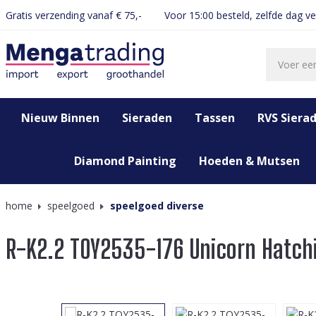
Gratis verzending vanaf € 75,-
Voor 15:00 besteld, zelfde dag v
oekopdracht
Ga naar de hoofdnavigatie
Nieuw Binnen
Sieraden
Tassen
RVS Siera
Diamond Painting
Hoeden & Mutsen
home
speelgoed
speelgoed diverse
R-K2.2 TOY2535-176 Unicorn Hatch
Afbeeldingengalerij overslaan