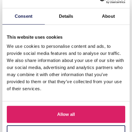
Beschrijving
Consent
Details
About
Introductie van de J-F3.1 E1028-004-3 Statement-
oorbellen, een heerlijk accessoire dat een speelse
aanraking toevoegt aan el…
Meer
This website uses cookies
We use cookies to personalise content and ads, to
provide social media features and to analyse our traffic.
Anderen kochten ook
We also share information about your use of our site with
our social media, advertising and analytics partners who
may combine it with other information that you’ve
provided to them or that they’ve collected from your use
of their services.
Allow all