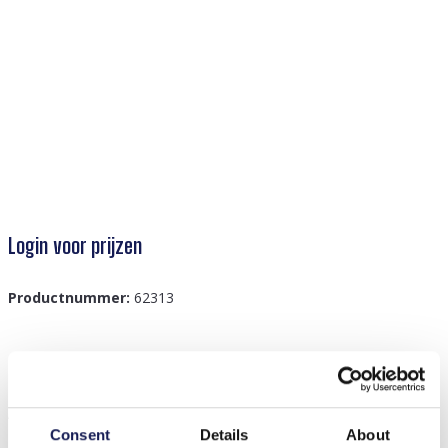
Login voor prijzen
Productnummer:
62313
Beschrijving
A-C24.1 E007-001 Earrings Faceted Glass Beads
Consent
Details
About
4.5x3.5cm Black