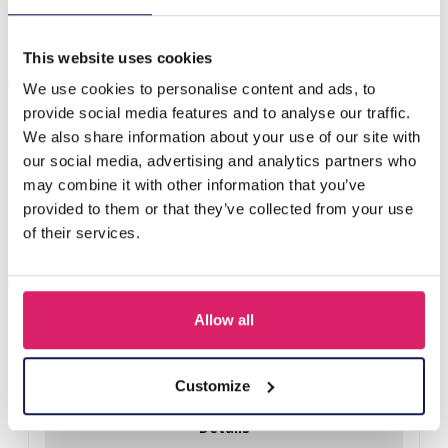
This website uses cookies
Anderen kochten ook
We use cookies to personalise content and ads, to
provide social media features and to analyse our traffic.
We also share information about your use of our site with
our social media, advertising and analytics partners who
may combine it with other information that you’ve
provided to them or that they’ve collected from your use
of their services.
Allow all
A-F10.1 E007-001 Earrings Faceted Glass Beads 4.5x3.5cm
Black
Customize
Login voor prijzen
Details