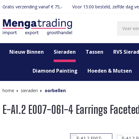
Gratis verzending vanaf € 75,-
Voor 15:00 besteld, zelfde dag v
oekopdracht
Ga naar de hoofdnavigatie
Nieuw Binnen
Sieraden
Tassen
RVS Siera
Diamond Painting
Hoeden & Mutsen
home
sieraden
oorbellen
E-A1.2 E007-061-4 Earrings Facete
Afbeeldingengalerij overslaan