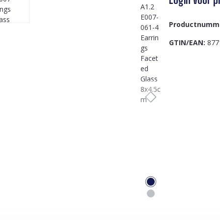
Productnumm
GTIN/EAN:
877