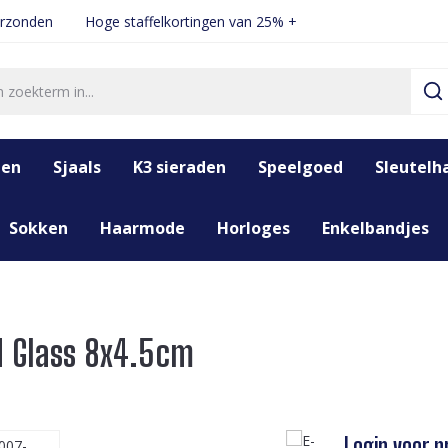
erzonden
Hoge staffelkortingen van 25% +
den
Sjaals
K3 sieraden
Speelgoed
Sleutelh
Sokken
Haarmode
Horloges
Enkelbandjes
d Glass 8x4.5cm
Login voor pr