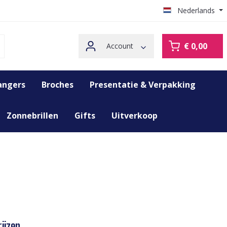
Nederlands
€ 0,00
Account
angers
Broches
Presentatie & Verpakking
Zonnebrillen
Gifts
Uitverkoop
ijzen