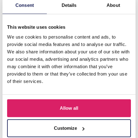
Introductie van de G-F21.3 B2582-001-armband, een
Consent
Details
About
verbluffend accessoire dat moeiteloos stijl en
veelzijdigheid combineert.…
Meer
This website uses cookies
We use cookies to personalise content and ads, to
Anderen kochten ook
provide social media features and to analyse our traffic.
We also share information about your use of our site with
our social media, advertising and analytics partners who
may combine it with other information that you’ve
provided to them or that they’ve collected from your use
of their services.
Allow all
Z-E2.3 LED Foam Sticks -Multi Color 47x3.5cm
Customize