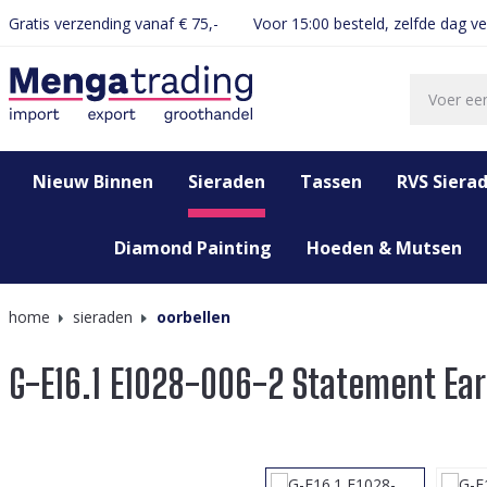
Gratis verzending vanaf € 75,-
Voor 15:00 besteld, zelfde dag v
oekopdracht
Ga naar de hoofdnavigatie
Nieuw Binnen
Sieraden
Tassen
RVS Siera
Diamond Painting
Hoeden & Mutsen
home
sieraden
oorbellen
G-E16.1 E1028-006-2 Statement Ea
Afbeeldingengalerij overslaan