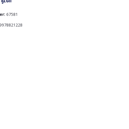
er:
67581
9978821228