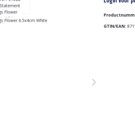
Productnumm
GTIN/EAN:
871