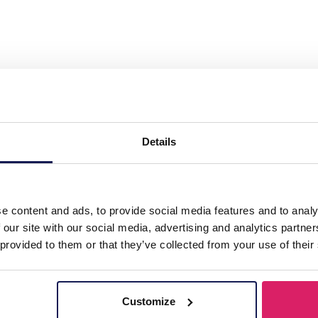
ement Earrings Flower 6.5x4cm White"
Details
erbluffend accessoire dat moeiteloos elke outfit verheft. Met het me
ge toevoeging aan uw sieradencollectie zijn. De G-E16.1 oorbellen zi
 verfijning toevoegt. Hun lichtgewicht constructie zorgt voor comfo
aal evenement of op zoek bent om uw dagelijkse stijl te verbeteren, 
E1028-006-2 Verklaring oorbellen.
e content and ads, to provide social media features and to analy
 our site with our social media, advertising and analytics partn
 provided to them or that they’ve collected from your use of their
Customize