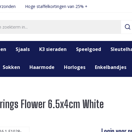
erzonden
Hoge staffelkortingen van 25% +
den
Sjaals
K3 sieraden
Speelgoed
Sleutelh
Sokken
Haarmode
Horloges
Enkelbandjes
rrings Flower 6.5x4cm White
Login voor pr