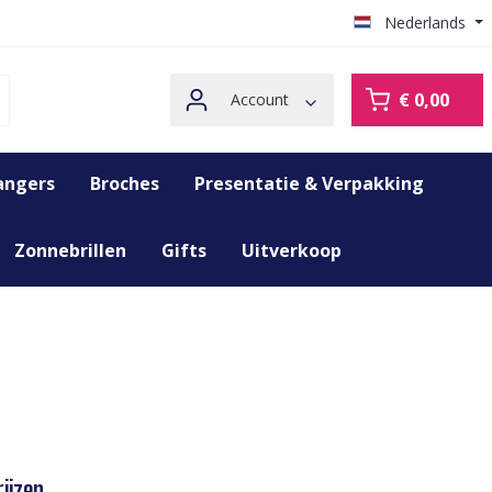
Nederlands
€ 0,00
Account
angers
Broches
Presentatie & Verpakking
Zonnebrillen
Gifts
Uitverkoop
ijzen