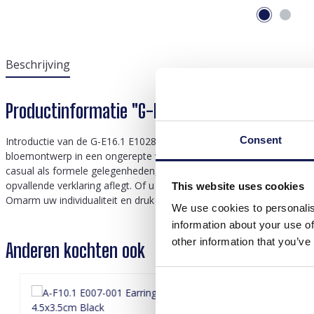
Beschrijving
Productinformatie "G-E16.1 E1028-006-2 Stat
Consent
Introductie van de G-E16.1 E1028-006-2 Verklaring oorbellen, een v
bloemontwerp in een ongerepte witte tint, waardoor ze een veelzijdi
casual als formele gelegenheden, waardoor een vleugje elegantie en
opvallende verklaring aflegt. Of u zich nu verkleedt voor een speci
This website uses cookies
Omarm uw individualiteit en druk uw unieke stijl uit met de G-E16.1 
We use cookies to personalis
information about your use of
other information that you’ve
Anderen kochten ook