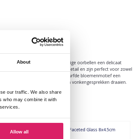
About
ten van 6,5x4cm hebben deze prachtige oorbellen een delicaat
jn vervaardigd met aandacht voor detail en zijn perfect voor zowel
rt gedurende de dag, terwijl het gedurfde bloemenmotief een
deze oorbellen zullen zeker koppen en vonkengesprekken draaien.
se our traffic. We also share
ers who may combine it with
 services.
Allow all