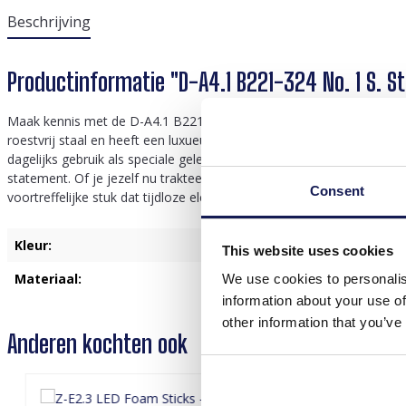
Beschrijving
Productinformatie "D-A4.1 B221-324 No. 1 S. Ste
Maak kennis met de D-A4.1 B221-324 nr. 1 S. stalen armband in fl
roestvrij staal en heeft een luxueuze fluwelen gouden afwerking die
dagelijks gebruik als speciale gelegenheden. Dankzij de veelzijdige
statement. Of je jezelf nu trakteert of op zoek bent naar het perfe
Consent
voortreffelijke stuk dat tijdloze elegantie en eigentijdse flair belicha
Kleur:
Goud
This website uses cookies
Materiaal:
Roestvrij Staal
We use cookies to personalis
information about your use of
other information that you’ve
Anderen kochten ook