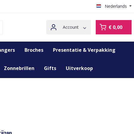
Nederlands
€ 0,00
Account
angers
Broches
Presentatie & Verpakking
Zonnebrillen
Gifts
Uitverkoop
ijzen