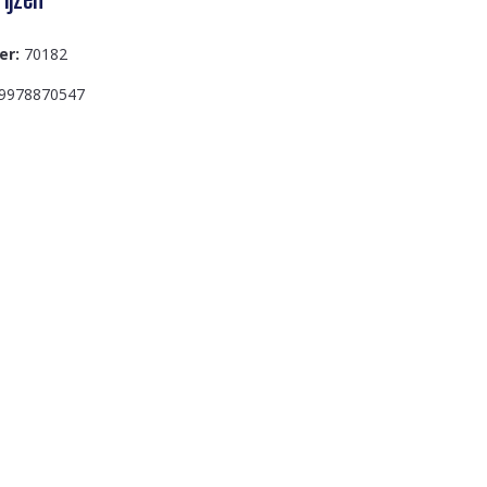
er:
70182
9978870547