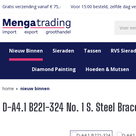
Gratis verzending vanaf € 75,-
Voor 15:00 besteld, zelfde dag v
oekopdracht
Ga naar de hoofdnavigatie
Nieuw Binnen
Sieraden
Tassen
RVS Siera
Diamond Painting
Hoeden & Mutsen
home
nieuw binnen
D-A4.1 B221-324 No. 1 S. Steel Brac
Afbeeldingengalerij overslaan