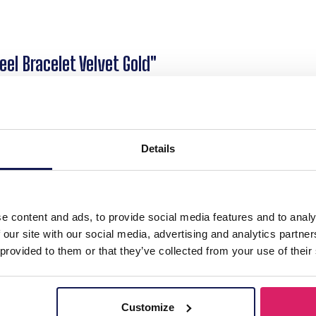
el Bracelet Velvet Gold"
uweelgoud – een prachtig accessoire dat elegantie en moderniteit m
 elke outfit een vleugje verfijning geeft. Het strakke ontwerp heeft 
 stijl kan hij alleen worden gedragen voor een minimalistische look 
cte cadeau, de D-A4.1 B221-324 nr. 1 S. stalen armband zal zeker ind
Details
amt.
e content and ads, to provide social media features and to analy
 our site with our social media, advertising and analytics partn
 provided to them or that they’ve collected from your use of their
Customize