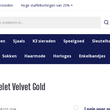
erzonden
Hoge staffelkortingen van 25% +
den
Sjaals
K3 sieraden
Speelgoed
Sleutelh
Sokken
Haarmode
Horloges
Enkelbandjes
elet Velvet Gold
Login voor pr