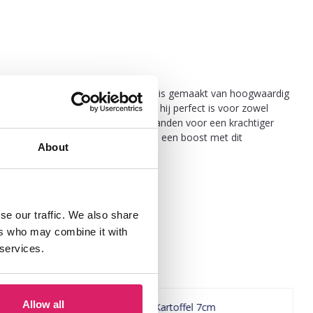
oeiteloos combineert. Deze armband is gemaakt van hoogwaardig
een comfortabele pasvorm, waardoor hij perfect is voor zowel
of worden gestapeld met andere armbanden voor een krachtiger
ruk maken. Geef uw sieradencollectie een boost met dit
About
se our traffic. We also share
ers who may combine it with
 services.
Allow all