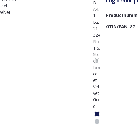
Productnumm
GTIN/EAN:
871