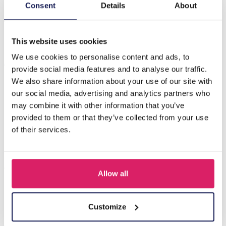
Beschrijving
Consent
Details
About
A-D9.2 E1131-120G S. Stalen oorbellenset 3 paar
This website uses cookies
We use cookies to personalise content and ads, to
Anderen kochten ook
provide social media features and to analyse our traffic.
We also share information about your use of our site with
our social media, advertising and analytics partners who
may combine it with other information that you’ve
provided to them or that they’ve collected from your use
of their services.
Allow all
Z-E2.3 LED Foam Sticks -Multi Color 47x3.5cm
Customize
Login voor prijzen