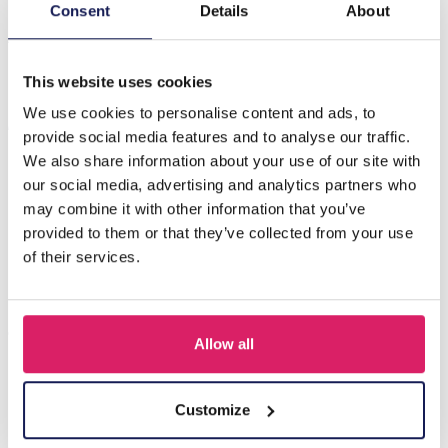
Beschrijving
Consent
Details
About
A-C4.3 E1131-120S S. Stalen oorbellenset 3 paar
This website uses cookies
We use cookies to personalise content and ads, to
Anderen kochten ook
provide social media features and to analyse our traffic.
We also share information about your use of our site with
our social media, advertising and analytics partners who
may combine it with other information that you’ve
provided to them or that they’ve collected from your use
of their services.
Allow all
Q-D7.2 T2405-016 Knitted Positive Chicken 8.5cm
Customize
Login voor prijzen