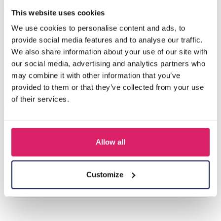
Anderen kochten ook
This website uses cookies
We use cookies to personalise content and ads, to
provide social media features and to analyse our traffic.
We also share information about your use of our site with
our social media, advertising and analytics partners who
may combine it with other information that you’ve
provided to them or that they’ve collected from your use
of their services.
Z-E2.3 LED Foam Sticks -Multi Color 47x3.5cm
Allow all
Login voor prijzen
Customize
Details