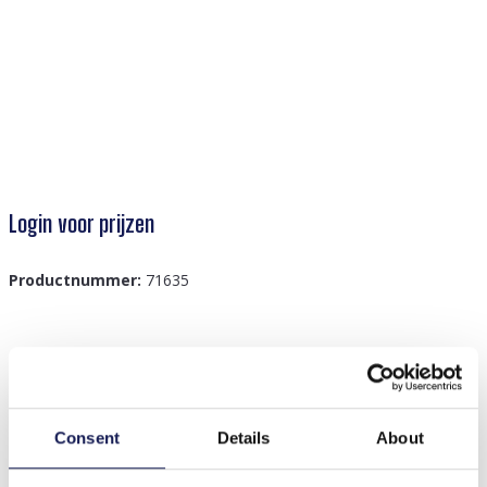
Login voor prijzen
Productnummer:
71635
Beschrijving
Z-F4.7 HAT902-001-4 Katoenen pet bruin
Consent
Details
About