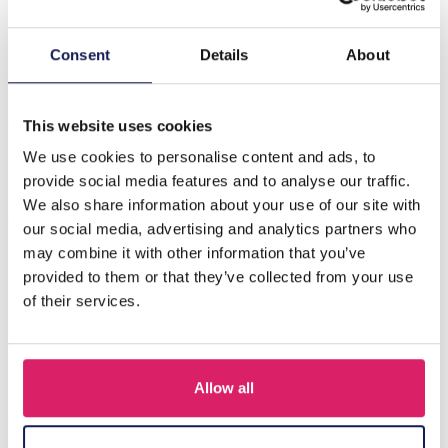
Beschrijving
Consent
Details
About
Maak kennis met de X-G10.1 SCARF1007-002-4 Scarf
Hearts, een stijlvol en veelzijdig accessoire dat een
vleugje charme toevoe…
Meer
This website uses cookies
We use cookies to personalise content and ads, to
provide social media features and to analyse our traffic.
Anderen kochten ook
We also share information about your use of our site with
our social media, advertising and analytics partners who
may combine it with other information that you’ve
provided to them or that they’ve collected from your use
of their services.
Allow all