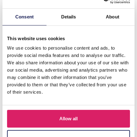
Beschrijving
Consent
Details
About
Maak kennis met de T-L4.1 BAG1120-004-3 geweven
kindertas, een prachtig accessoire voor de avonturen
van uw kleintje! Deze c…
Meer
This website uses cookies
We use cookies to personalise content and ads, to
provide social media features and to analyse our traffic.
Anderen kochten ook
We also share information about your use of our site with
our social media, advertising and analytics partners who
may combine it with other information that you’ve
provided to them or that they’ve collected from your use
of their services.
Allow all