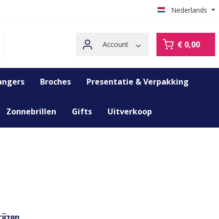
Nederlands
€ 0,00
Account
angers
Broches
Presentatie & Verpakking
Zonnebrillen
Gifts
Uitverkoop
ijzen