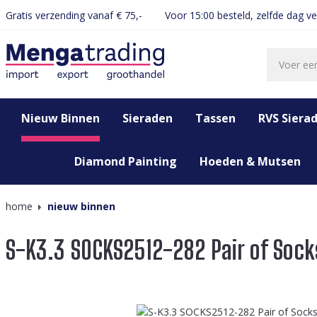
Gratis verzending vanaf € 75,-
Voor 15:00 besteld, zelfde dag v
oekopdracht
Ga naar de hoofdnavigatie
Nieuw Binnen
Sieraden
Tassen
RVS Siera
Diamond Painting
Hoeden & Mutsen
home
nieuw binnen
S-K3.3 SOCKS2512-282 Pair of Sock
Afbeeldingengalerij overslaan