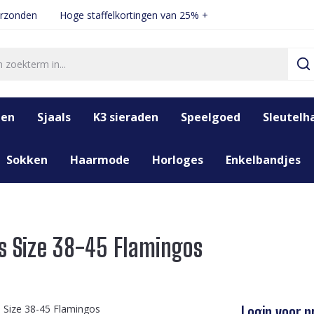
erzonden
Hoge staffelkortingen van 25% +
den
Sjaals
K3 sieraden
Speelgoed
Sleutelh
Sokken
Haarmode
Horloges
Enkelbandjes
s Size 38-45 Flamingos
Login voor pr