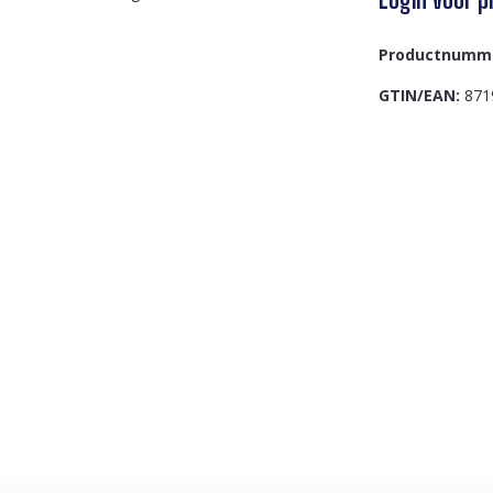
Productnumm
GTIN/EAN:
871