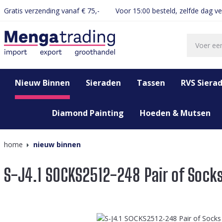
Gratis verzending vanaf € 75,-
Voor 15:00 besteld, zelfde dag v
oekopdracht
Ga naar de hoofdnavigatie
Nieuw Binnen
Sieraden
Tassen
RVS Siera
Diamond Painting
Hoeden & Mutsen
home
nieuw binnen
S-J4.1 SOCKS2512-248 Pair of Sock
Afbeeldingengalerij overslaan