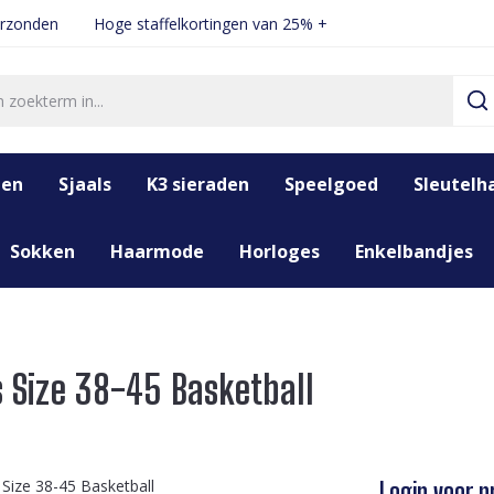
erzonden
Hoge staffelkortingen van 25% +
den
Sjaals
K3 sieraden
Speelgoed
Sleutelh
Sokken
Haarmode
Horloges
Enkelbandjes
s Size 38-45 Basketball
Login voor pr