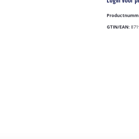
Productnumm
GTIN/EAN:
871