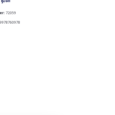
er:
72059
9978760978