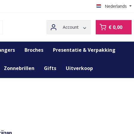
Nederlands
€ 0,00
Account
angers
Broches
Presentatie & Verpakking
Zonnebrillen
Gifts
Uitverkoop
ijzen