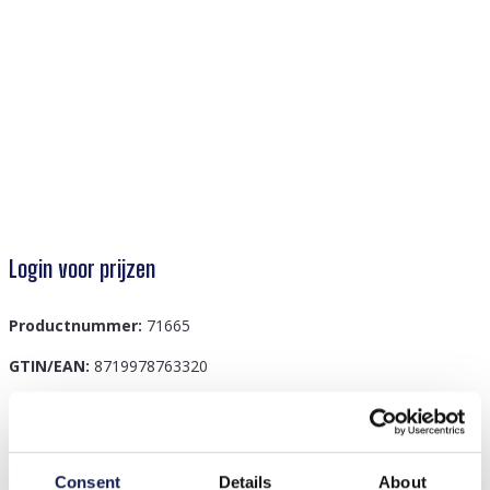
Login voor prijzen
Productnummer:
71665
GTIN/EAN:
8719978763320
Beschrijving
Consent
Details
About