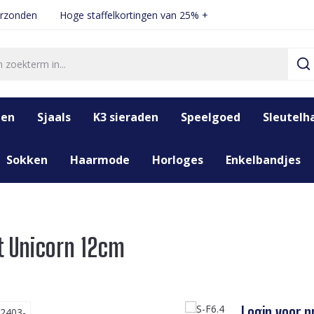
erzonden
Hoge staffelkortingen van 25% +
den
Sjaals
K3 sieraden
Speelgoed
Sleutelh
Sokken
Haarmode
Horloges
Enkelbandjes
 Unicorn 12cm
Login voor pr