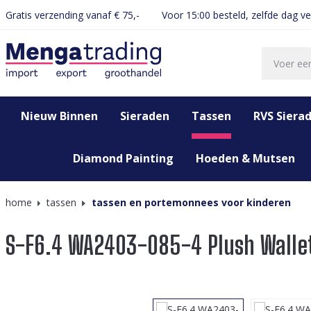
Gratis verzending vanaf € 75,-
Voor 15:00 besteld, zelfde dag v
oekopdracht
Ga naar de hoofdnavigatie
Nieuw Binnen
Sieraden
Tassen
RVS Siera
Diamond Painting
Hoeden & Mutsen
home
tassen
tassen en portemonnees voor kinderen
S-F6.4 WA2403-085-4 Plush Wallet
Afbeeldingengalerij overslaan