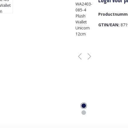
Productnumm
GTIN/EAN:
871