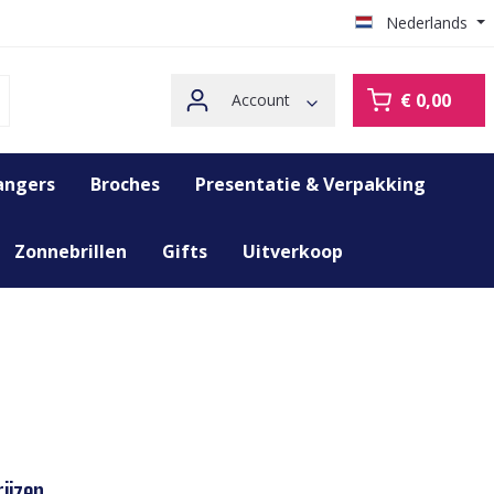
Nederlands
€ 0,00
Account
angers
Broches
Presentatie & Verpakking
Zonnebrillen
Gifts
Uitverkoop
ijzen