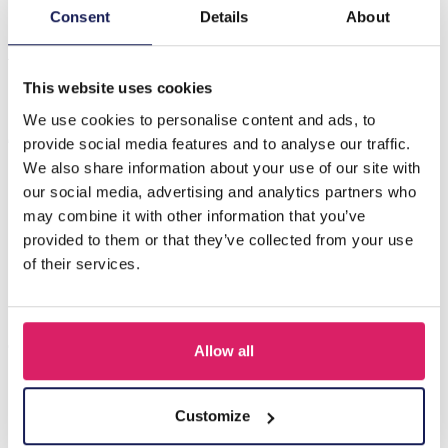
Maak kennis met de R-N6.1 T2405-484 gebreide
Consent
Details
About
positieve vrienden - narwal, een prachtige aanvulling op
je verzameling charman…
Meer
This website uses cookies
We use cookies to personalise content and ads, to
Anderen kochten ook
provide social media features and to analyse our traffic.
We also share information about your use of our site with
our social media, advertising and analytics partners who
may combine it with other information that you’ve
provided to them or that they’ve collected from your use
of their services.
Allow all
Q-D7.2 T2405-016 Knitted Positive Chicken 8.5cm
Customize