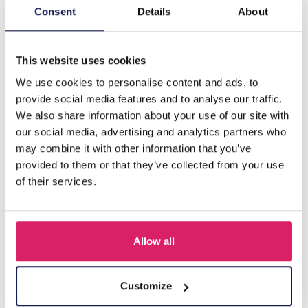
Maak kennis met de Q-K3.1 T2405-076 Positief Gebreid
Consent
Details
About
Aardappelhart, een prachtige toevoeging van 7 cm aan
uw collectie speel…
Meer
This website uses cookies
We use cookies to personalise content and ads, to
Anderen kochten ook
provide social media features and to analyse our traffic.
We also share information about your use of our site with
our social media, advertising and analytics partners who
may combine it with other information that you’ve
provided to them or that they’ve collected from your use
of their services.
Allow all
Q-D7.2 T2405-016 Knitted Positive Chicken 8.5cm
Customize