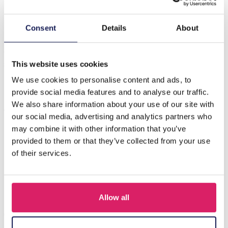
Beschrijving
Consent
Details
About
Introductie van de Q-M6.2 BAG1015-002-3 Make-uptas,
een stijlvol en praktisch accessoire voor al uw
schoonheidsbenodigdheden…
Meer
This website uses cookies
We use cookies to personalise content and ads, to
provide social media features and to analyse our traffic.
Anderen kochten ook
We also share information about your use of our site with
our social media, advertising and analytics partners who
may combine it with other information that you’ve
provided to them or that they’ve collected from your use
of their services.
Allow all