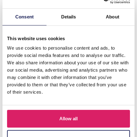
Beschrijving
Consent
Details
About
Maak kennis met de J-D5.1 BAG931-004 make-uptas,
een stijlvol en praktisch accessoire voor al je
schoonheidsbenodigdheden. D…
Meer
This website uses cookies
We use cookies to personalise content and ads, to
provide social media features and to analyse our traffic.
Anderen kochten ook
We also share information about your use of our site with
our social media, advertising and analytics partners who
may combine it with other information that you’ve
provided to them or that they’ve collected from your use
of their services.
Allow all