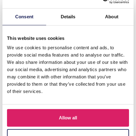
Beschrijving
Consent
Details
About
Introductie van de Q-L7.1 Bag1015-002-1 Make-uptas,
een stijlvol en praktisch accessoire dat onderweg is
ontworpen voor scho…
Meer
This website uses cookies
We use cookies to personalise content and ads, to
provide social media features and to analyse our traffic.
Anderen kochten ook
We also share information about your use of our site with
our social media, advertising and analytics partners who
may combine it with other information that you’ve
provided to them or that they’ve collected from your use
of their services.
Allow all