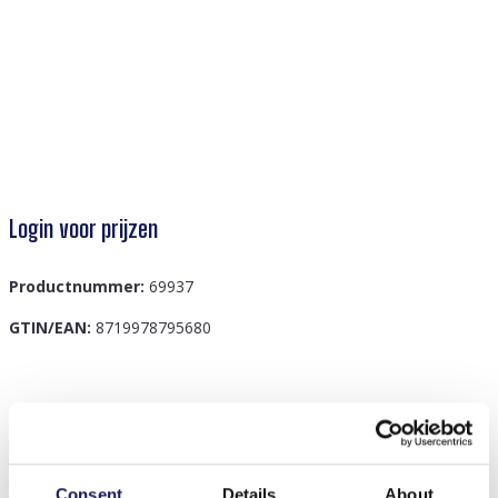
Login voor prijzen
Productnummer:
69937
GTIN/EAN:
8719978795680
Beschrijving
Maak kennis met de Q-J3.1 HAT1106-002-1 pet in een
luxueuze fluwelen look, elegant afgewerkt in zachtroze.
Consent
Details
About