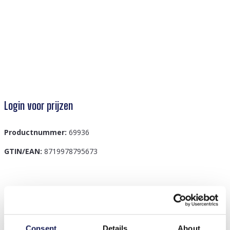
Login voor prijzen
Productnummer:
69936
GTIN/EAN:
8719978795673
Beschrijving
Maak kennis met de Q-D5.1 HAT1106-001-3 dop,
elegant vervaardigd met een opvallend
Consent
Details
About