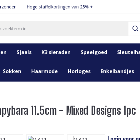
erzonden
Hoge staffelkortingen van 25% +
den
Sjaals
K3 sieraden
Speelgoed
Sleutelh
Sokken
Haarmode
Horloges
Enkelbandjes
apybara 11.5cm - Mixed Designs 1pc
Login voor pr