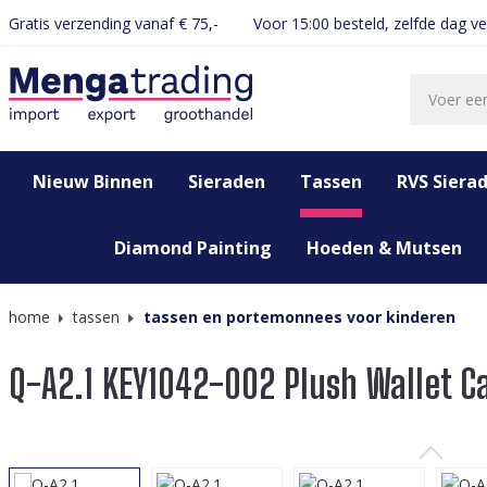
Gratis verzending vanaf € 75,-
Voor 15:00 besteld, zelfde dag v
oekopdracht
Ga naar de hoofdnavigatie
Nieuw Binnen
Sieraden
Tassen
RVS Siera
Diamond Painting
Hoeden & Mutsen
home
tassen
tassen en portemonnees voor kinderen
Q-A2.1 KEY1042-002 Plush Wallet C
Afbeeldingengalerij overslaan