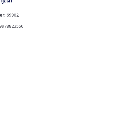
er:
69902
9978823550