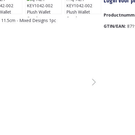
Productnumm
GTIN/EAN:
871