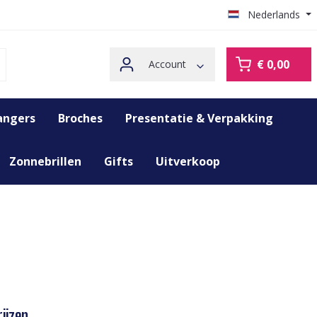
Nederlands
€ 0,00
Account
angers
Broches
Presentatie & Verpakking
Zonnebrillen
Gifts
Uitverkoop
ijzen