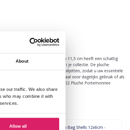
rme. Deze pluche portemonnee van 11,5 cm heeft een schattig
About
en eigenzinnige toevoeging is aan je collectie. De pluche
 voor uw kaarten, munten en bankbiljetten, zodat u uw essentiële
el kinderen als volwassenen en ideaal voor dagelijks gebruik of als
t wilt toevoegen, de Q-A2.1 KEY1042-002 Pluche Portemonnee
se our traffic. We also share
ers who may combine it with
 services.
Allow all