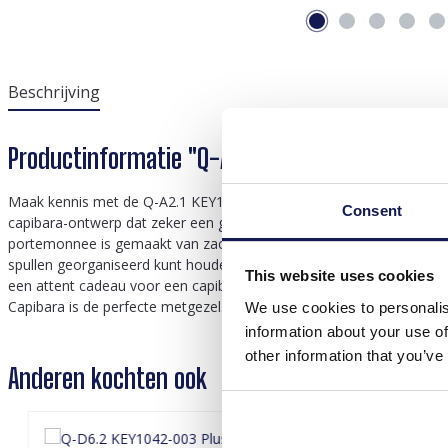
Beschrijving
Productinformatie "Q-A2.1 KEY1042-002 Plush 
Maak kennis met de Q-A2.1 KEY1042-002 Pluche Portemonnee Capiba
Consent
capibara-ontwerp dat zeker een glimlach op je gezicht tovert. Elke
portemonnee is gemaakt van zachte, hoogwaardige materialen en is n
spullen georganiseerd kunt houden en tegelijkertijd uw liefde voor d
This website uses cookies
een attent cadeau voor een capibara-liefhebber. Of je nu op pad g
Capibara is de perfecte metgezel. Omarm de speelse geest van dit
We use cookies to personalis
information about your use of
other information that you’ve
Anderen kochten ook