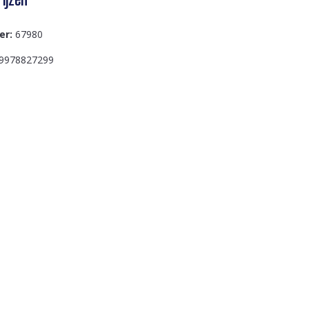
er:
67980
9978827299