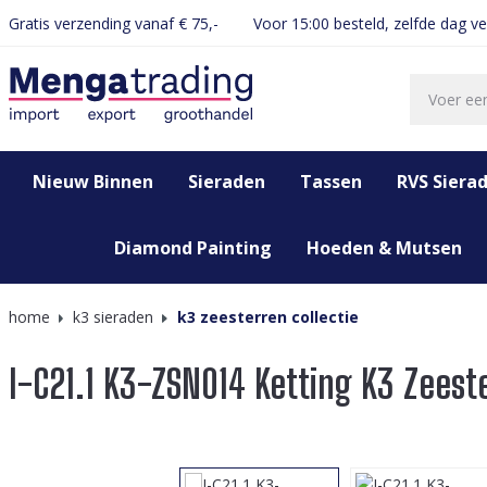
Gratis verzending vanaf € 75,-
Voor 15:00 besteld, zelfde dag v
oekopdracht
Ga naar de hoofdnavigatie
Nieuw Binnen
Sieraden
Tassen
RVS Siera
Diamond Painting
Hoeden & Mutsen
home
k3 sieraden
k3 zeesterren collectie
I-C21.1 K3-ZSN014 Ketting K3 Zeest
Afbeeldingengalerij overslaan