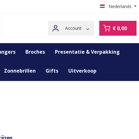
Nederlands
€ 0,00
Account
angers
Broches
Presentatie & Verpakking
Zonnebrillen
Gifts
Uitverkoop
ijzen