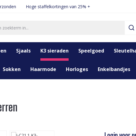
erzonden
Hoge staffelkortingen van 25% +
den
Sjaals
K3 sieraden
Speelgoed
Sleutelh
Sokken
Haarmode
Horloges
Enkelbandjes
erren
Login voor pr