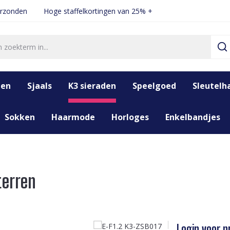
erzonden
Hoge staffelkortingen van 25% +
den
Sjaals
K3 sieraden
Speelgoed
Sleutelh
Sokken
Haarmode
Horloges
Enkelbandjes
terren
Login voor pr