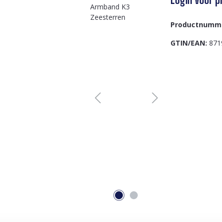
Productnumm
GTIN/EAN:
871