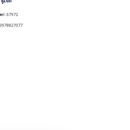
er:
67972
9978827077