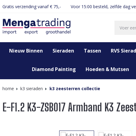
Gratis verzending vanaf € 75,-
Voor 15:00 besteld, zelfde dag v
oekopdracht
Ga naar de hoofdnavigatie
Nieuw Binnen
Sieraden
Tassen
RVS Siera
Diamond Painting
Hoeden & Mutsen
home
k3 sieraden
k3 zeesterren collectie
E-F1.2 K3-ZSB017 Armband K3 Zees
Afbeeldingengalerij overslaan