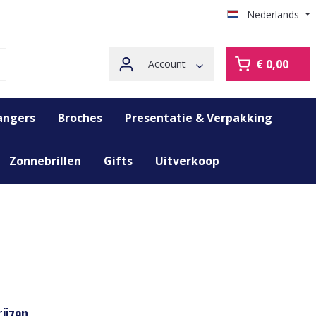
Nederlands
€ 0,00
Account
angers
Broches
Presentatie & Verpakking
Zonnebrillen
Gifts
Uitverkoop
ijzen