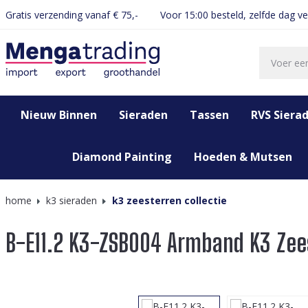
Gratis verzending vanaf € 75,-
Voor 15:00 besteld, zelfde dag v
oekopdracht
Ga naar de hoofdnavigatie
Nieuw Binnen
Sieraden
Tassen
RVS Siera
Diamond Painting
Hoeden & Mutsen
home
k3 sieraden
k3 zeesterren collectie
B-E11.2 K3-ZSB004 Armband K3 Zee
Afbeeldingengalerij overslaan