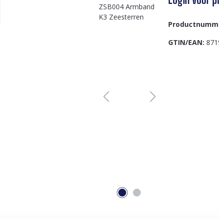
Productnumm
GTIN/EAN:
871