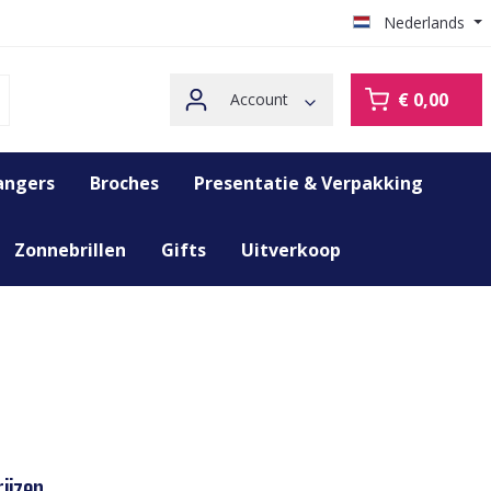
Nederlands
€ 0,00
Account
angers
Broches
Presentatie & Verpakking
Zonnebrillen
Gifts
Uitverkoop
ijzen