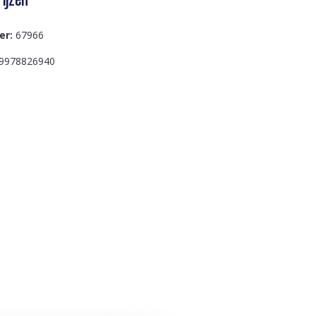
er:
67966
9978826940