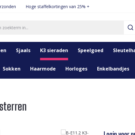
erzonden
Hoge staffelkortingen van 25% +
den
Sjaals
K3 sieraden
Speelgoed
Sleutelh
Sokken
Haarmode
Horloges
Enkelbandjes
sterren
Login voor pr