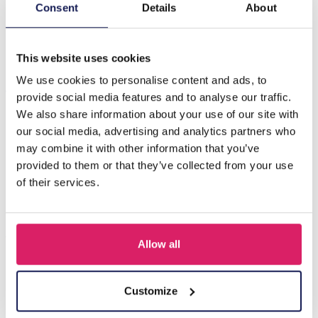
Beschrijving
Consent
Details
About
H-E24.1 K3-ZSN015 KETTING K3 Zeesterren
This website uses cookies
We use cookies to personalise content and ads, to
Anderen kochten ook
provide social media features and to analyse our traffic.
We also share information about your use of our site with
our social media, advertising and analytics partners who
may combine it with other information that you’ve
provided to them or that they’ve collected from your use
of their services.
Allow all
E-F1.2 K3-ZSB017 Armband K3 Zeesterren
Customize
Login voor prijzen