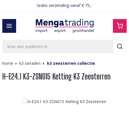
Gratis verzending vanaf € 75,-
hoofdinhoud
home
k3 sieraden
k3 zeesterren collectie
H-E24.1 K3-ZSN015 Ketting K3 Zeesterren
Afbeeldingengalerij overslaan