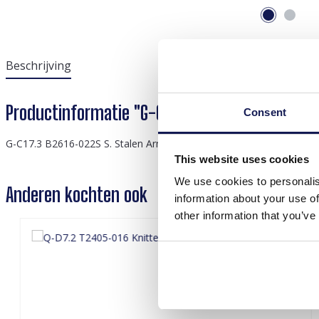
Beschrijving
Productinformatie "G-C17.3 B2616-022S S. Stee
Consent
G-C17.3 B2616-022S S. Stalen Armband Harten 16-21cm
This website uses cookies
We use cookies to personalis
Anderen kochten ook
information about your use of
other information that you’ve