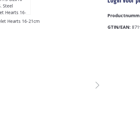
Productnumm
GTIN/EAN:
871