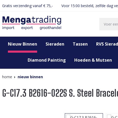
Gratis verzending vanaf € 75,-
Voor 15:00 besteld, zelfde dag v
oekopdracht
Ga naar de hoofdnavigatie
Nieuw Binnen
Sieraden
Tassen
RVS Siera
Diamond Painting
Hoeden & Mutsen
home
nieuw binnen
G-C17.3 B2616-022S S. Steel Bracel
Afbeeldingengalerij overslaan