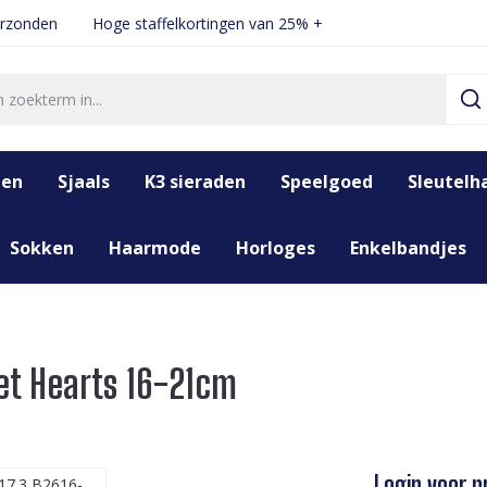
erzonden
Hoge staffelkortingen van 25% +
den
Sjaals
K3 sieraden
Speelgoed
Sleutelh
Sokken
Haarmode
Horloges
Enkelbandjes
et Hearts 16-21cm
Login voor pr