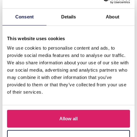
Beschrijving
Consent
Details
About
Introducing the F-B17.3 N1036-012S Stainless Steel
Necklace, a delightful accessory that adds a touch of
whimsy to any outfi…
Meer
This website uses cookies
We use cookies to personalise content and ads, to
provide social media features and to analyse our traffic.
Anderen kochten ook
We also share information about your use of our site with
our social media, advertising and analytics partners who
may combine it with other information that you’ve
provided to them or that they’ve collected from your use
of their services.
Allow all