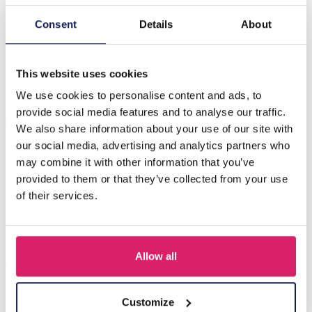
Beschrijving
Consent
Details
About
Introductie van de C-E19.2 B2567-067S roestvrijstalen
armband met harten-een prachtig accessoire dat
moeiteloos elegantie en…
Meer
This website uses cookies
We use cookies to personalise content and ads, to
provide social media features and to analyse our traffic.
Anderen kochten ook
We also share information about your use of our site with
our social media, advertising and analytics partners who
may combine it with other information that you’ve
provided to them or that they’ve collected from your use
of their services.
Allow all
Customize
Q-D7.2 T2405-016 Knitted Positive Chicken 8.5cm