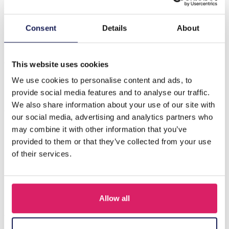
Beschrijving
Consent
Details
About
Introductie van de C-E16.2 B2567-069G roestvrijstalen
armband, een prachtig stuk dat is ontworpen om een
vleugje elegantie a…
Meer
This website uses cookies
We use cookies to personalise content and ads, to
provide social media features and to analyse our traffic.
Anderen kochten ook
We also share information about your use of our site with
our social media, advertising and analytics partners who
may combine it with other information that you’ve
provided to them or that they’ve collected from your use
of their services.
Allow all