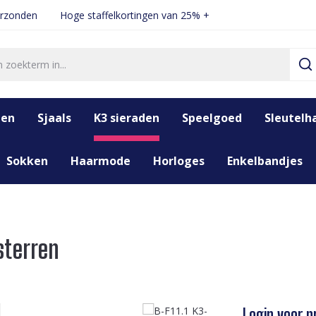
erzonden
Hoge staffelkortingen van 25% +
den
Sjaals
K3 sieraden
Speelgoed
Sleutelh
Sokken
Haarmode
Horloges
Enkelbandjes
sterren
Login voor pr