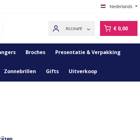
Nederlands
€ 0,00
Account
angers
Broches
Presentatie & Verpakking
Zonnebrillen
Gifts
Uitverkoop
ijzen