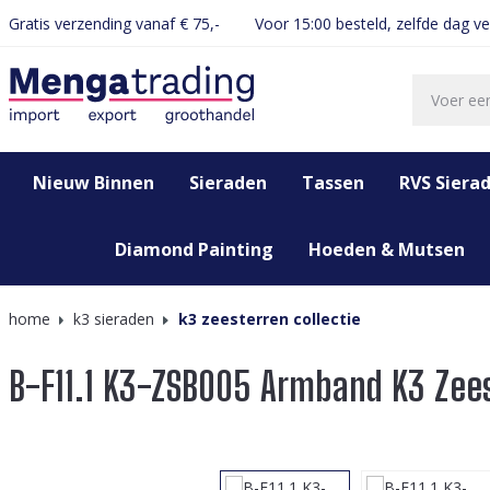
Gratis verzending vanaf € 75,-
Voor 15:00 besteld, zelfde dag v
oekopdracht
Ga naar de hoofdnavigatie
Nieuw Binnen
Sieraden
Tassen
RVS Siera
Diamond Painting
Hoeden & Mutsen
home
k3 sieraden
k3 zeesterren collectie
B-F11.1 K3-ZSB005 Armband K3 Zee
Afbeeldingengalerij overslaan