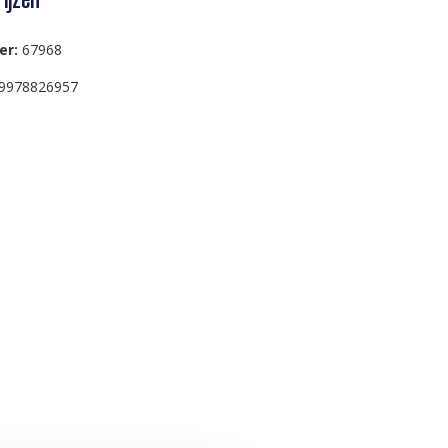
er:
67968
9978826957