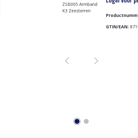
Productnumm
GTIN/EAN:
871